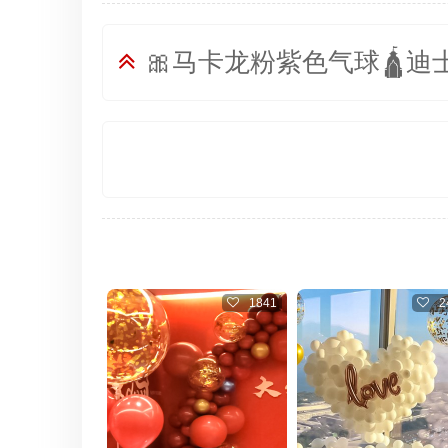
🎀马卡龙粉紫色气球🛕
1841
2402
1