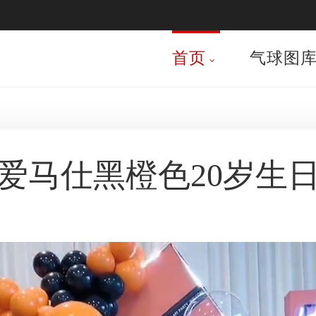
首页
气球图
端爱马仕黑橙色20岁生日