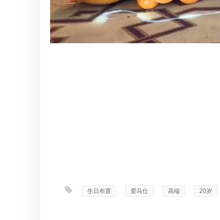
生日布置
,
爱马仕
,
高端
,
20岁