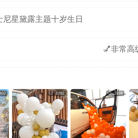
迪士尼星黛露主题十岁生日
💅非常
792
2338
3382