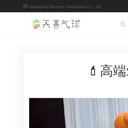
Guangdong Shenzhen Tianxi Balloon Co., Ltd.
💄高