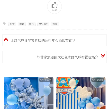
1483
布置
,
求婚
,
粉色
,
MARRY
,
背景
金红气球🍷非常喜庆的公司年会酒店布置🎈
💘非常浪漫的大红色求婚气球布置现场🎈
1577
2093