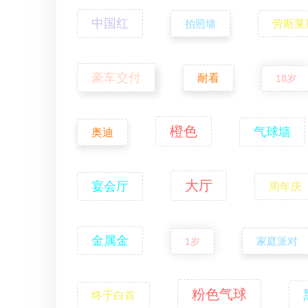
中国红
拍照墙
劳斯莱
豪车交付
耐看
18岁
橙色
气球墙
奥迪
大厅
宴会厅
周年庆
金属金
家庭派对
1岁
粉色气球
终于白首