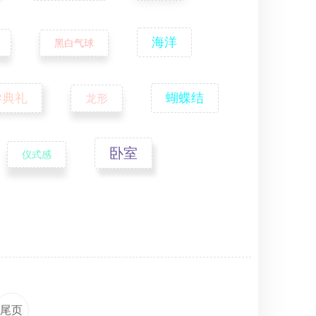
海洋
黑白气球
学典礼
蝴蝶结
龙形
卧室
仪式感
尾页