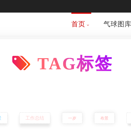
首页
气球图
TAG标签
景
工作总结
一岁
布景