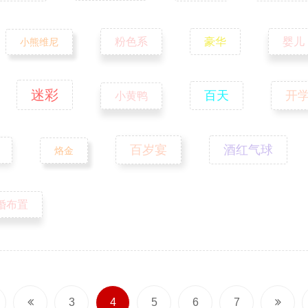
粉色系
豪华
婴儿
小熊维尼
迷彩
百天
开
小黄鸭
百岁宴
酒红气球
烙金
婚布置
3
4
5
6
7