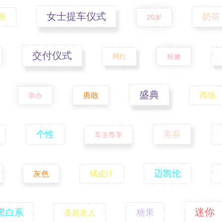
女士提车仪式
奶茶
斯
20岁
交付仪式
网红
粉嫩
盛典
勇敢
商场
举办
个性
美容
车主尊享
迈凯伦
灰色
橘皮汁
迷你
黑白系
糖果
圣诞老人