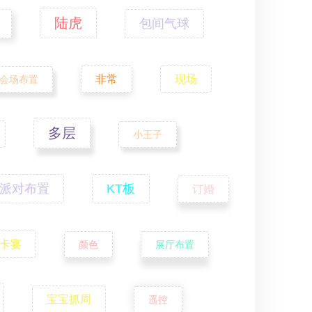
陆虎
包间气球
非常
现场
会场布置
多层
小王子
派对布置
KT板
订婚
卡宴
颜色
展厅布置
宝宝抓周
遥控