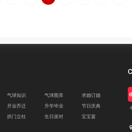
C
气球知识
气球图库
求婚订婚
开业乔迁
升学毕业
节日庆典
拱门立柱
生日派对
宝宝宴