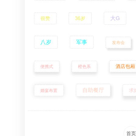
大G
很赞
36岁
八岁
军事
发布会
酒店包厢
便携式
橙色系
自助餐厅
求
婚宴布置
首页