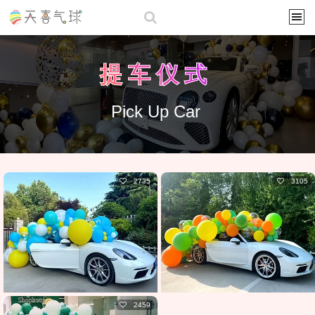
提车仪式
Pick Up Car
2735
3105
2459